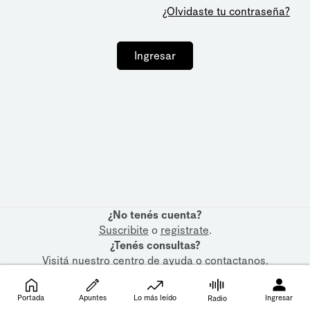
¿Olvidaste tu contraseña?
Ingresar
¿No tenés cuenta?
Suscribite
o
registrate
.
¿Tenés consultas?
Visitá nuestro
centro de ayuda
o
contactanos
.
Portada
Apuntes
Lo más leído
Ingresar
Radio