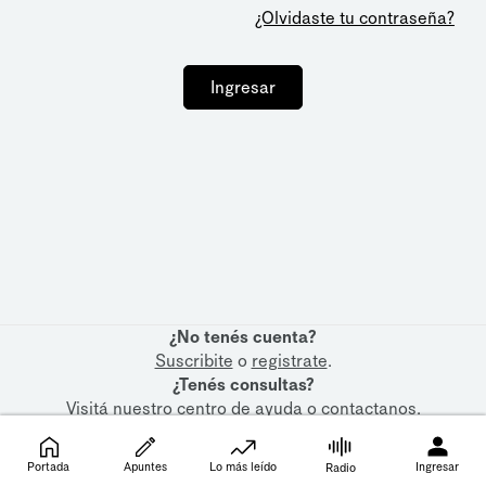
¿Olvidaste tu contraseña?
Ingresar
¿No tenés cuenta?
Suscribite
o
registrate
.
¿Tenés consultas?
Visitá nuestro
centro de ayuda
o
contactanos
.
Portada
Apuntes
Lo más leído
Ingresar
Radio