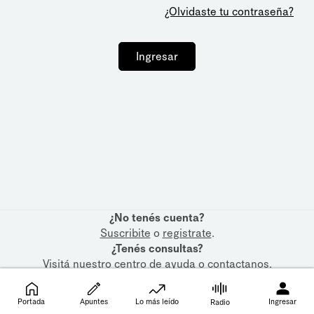
¿Olvidaste tu contraseña?
Ingresar
¿No tenés cuenta?
Suscribite
o
registrate
.
¿Tenés consultas?
Visitá nuestro
centro de ayuda
o
contactanos
.
Portada
Apuntes
Lo más leído
Ingresar
Radio