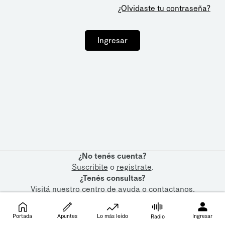
¿Olvidaste tu contraseña?
Ingresar
¿No tenés cuenta?
Suscribite
o
registrate
.
¿Tenés consultas?
Visitá nuestro
centro de ayuda
o
contactanos
.
Portada
Apuntes
Lo más leído
Ingresar
Radio