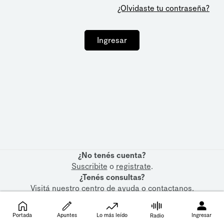
¿Olvidaste tu contraseña?
Ingresar
¿No tenés cuenta?
Suscribite
o
registrate
.
¿Tenés consultas?
Visitá nuestro
centro de ayuda
o
contactanos
.
Portada
Apuntes
Lo más leído
Ingresar
Radio