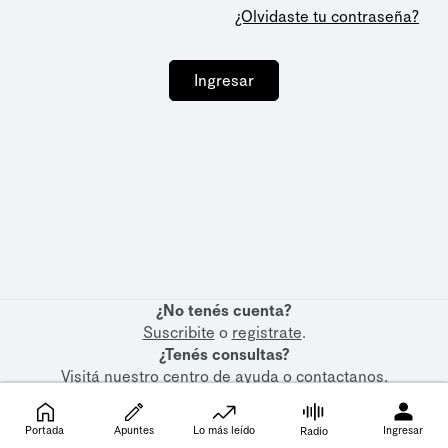
¿Olvidaste tu contraseña?
Ingresar
¿No tenés cuenta?
Suscribite
o
registrate
.
¿Tenés consultas?
Visitá nuestro
centro de ayuda
o
contactanos
.
Portada
Apuntes
Lo más leído
Ingresar
Radio