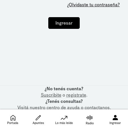
¿Olvidaste tu contraseña?
Ingresar
¿No tenés cuenta?
Suscribite
o
registrate
.
¿Tenés consultas?
Visitá nuestro
centro de ayuda
o
contactanos
.
Portada
Apuntes
Lo más leído
Ingresar
Radio