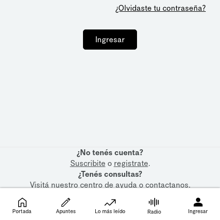
¿Olvidaste tu contraseña?
Ingresar
¿No tenés cuenta?
Suscribite
o
registrate
.
¿Tenés consultas?
Visitá nuestro
centro de ayuda
o
contactanos
.
Portada
Apuntes
Lo más leído
Ingresar
Radio