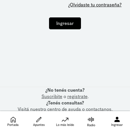
¿Olvidaste tu contraseña?
Ingresar
¿No tenés cuenta?
Suscribite
o
registrate
.
¿Tenés consultas?
Visitá nuestro
centro de ayuda
o
contactanos
.
Portada
Apuntes
Lo más leído
Ingresar
Radio