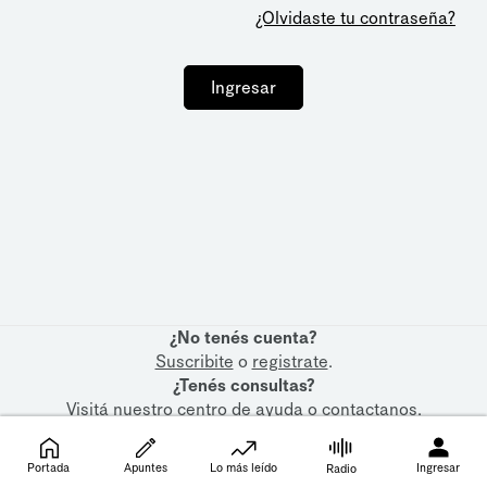
¿Olvidaste tu contraseña?
Ingresar
¿No tenés cuenta?
Suscribite
o
registrate
.
¿Tenés consultas?
Visitá nuestro
centro de ayuda
o
contactanos
.
Portada
Apuntes
Lo más leído
Ingresar
Radio