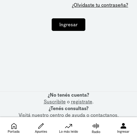
¿Olvidaste tu contraseña?
Ingresar
¿No tenés cuenta?
Suscribite
o
registrate
.
¿Tenés consultas?
Visitá nuestro
centro de ayuda
o
contactanos
.
Portada
Apuntes
Lo más leído
Ingresar
Radio