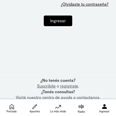
¿Olvidaste tu contraseña?
Ingresar
¿No tenés cuenta?
Suscribite
o
registrate
.
¿Tenés consultas?
Visitá nuestro
centro de ayuda
o
contactanos
.
Portada
Apuntes
Lo más leído
Ingresar
Radio