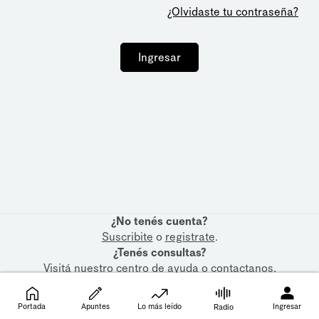
¿Olvidaste tu contraseña?
Ingresar
¿No tenés cuenta?
Suscribite
o
registrate
.
¿Tenés consultas?
Visitá nuestro
centro de ayuda
o
contactanos
.
Portada
Apuntes
Lo más leído
Ingresar
Radio