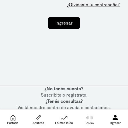
¿Olvidaste tu contraseña?
Ingresar
¿No tenés cuenta?
Suscribite
o
registrate
.
¿Tenés consultas?
Visitá nuestro
centro de ayuda
o
contactanos
.
Portada
Apuntes
Lo más leído
Ingresar
Radio