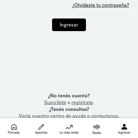
¿Olvidaste tu contraseña?
Ingresar
¿No tenés cuenta?
Suscribite
o
registrate
.
¿Tenés consultas?
Visitá nuestro
centro de ayuda
o
contactanos
.
Portada
Apuntes
Lo más leído
Ingresar
Radio