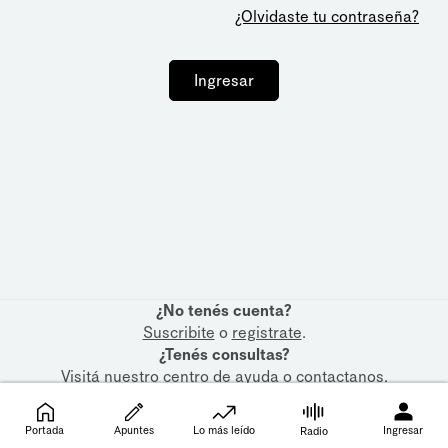
¿Olvidaste tu contraseña?
Ingresar
¿No tenés cuenta?
Suscribite
o
registrate
.
¿Tenés consultas?
Visitá nuestro
centro de ayuda
o
contactanos
.
Portada
Apuntes
Lo más leído
Ingresar
Radio