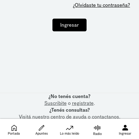
¿Olvidaste tu contraseña?
Ingresar
¿No tenés cuenta?
Suscribite
o
registrate
.
¿Tenés consultas?
Visitá nuestro
centro de ayuda
o
contactanos
.
Portada
Apuntes
Lo más leído
Ingresar
Radio