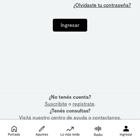
¿Olvidaste tu contraseña?
Ingresar
¿No tenés cuenta?
Suscribite
o
registrate
.
¿Tenés consultas?
Visitá nuestro
centro de ayuda
o
contactanos
.
Portada
Apuntes
Lo más leído
Ingresar
Radio