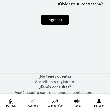
¿Olvidaste tu contraseña?
Ingresar
¿No tenés cuenta?
Suscribite
o
registrate
.
¿Tenés consultas?
Visitá nuestro
centro de ayuda
o
contactanos
.
Portada
Apuntes
Lo más leído
Ingresar
Radio