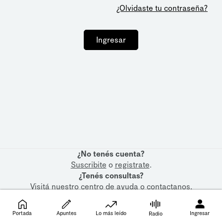
¿Olvidaste tu contraseña?
Ingresar
¿No tenés cuenta?
Suscribite
o
registrate
.
¿Tenés consultas?
Visitá nuestro
centro de ayuda
o
contactanos
.
Portada
Apuntes
Lo más leído
Ingresar
Radio