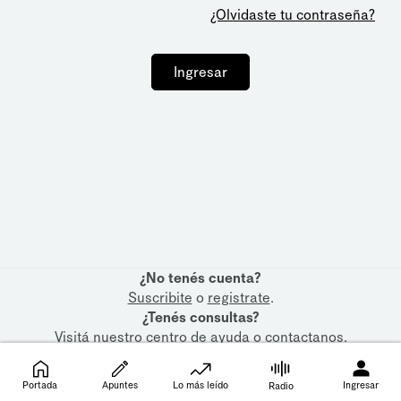
¿Olvidaste tu contraseña?
Ingresar
¿No tenés cuenta?
Suscribite
o
registrate
.
¿Tenés consultas?
Visitá nuestro
centro de ayuda
o
contactanos
.
Portada
Apuntes
Lo más leído
Ingresar
Radio