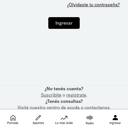
¿Olvidaste tu contraseña?
Ingresar
¿No tenés cuenta?
Suscribite
o
registrate
.
¿Tenés consultas?
Visitá nuestro
centro de ayuda
o
contactanos
.
Portada
Apuntes
Lo más leído
Ingresar
Radio