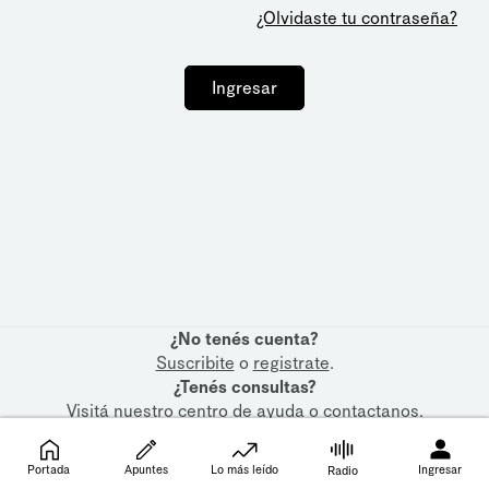
¿Olvidaste tu contraseña?
Ingresar
¿No tenés cuenta?
Suscribite
o
registrate
.
¿Tenés consultas?
Visitá nuestro
centro de ayuda
o
contactanos
.
Portada
Apuntes
Lo más leído
Ingresar
Radio