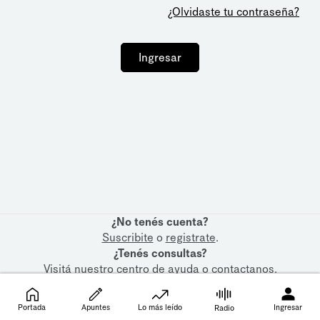
¿Olvidaste tu contraseña?
Ingresar
¿No tenés cuenta?
Suscribite
o
registrate
.
¿Tenés consultas?
Visitá nuestro
centro de ayuda
o
contactanos
.
Portada
Apuntes
Lo más leído
Ingresar
Radio