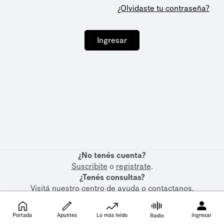
¿Olvidaste tu contraseña?
Ingresar
¿No tenés cuenta?
Suscribite
o
registrate
.
¿Tenés consultas?
Visitá nuestro
centro de ayuda
o
contactanos
.
Portada
Apuntes
Lo más leído
Ingresar
Radio