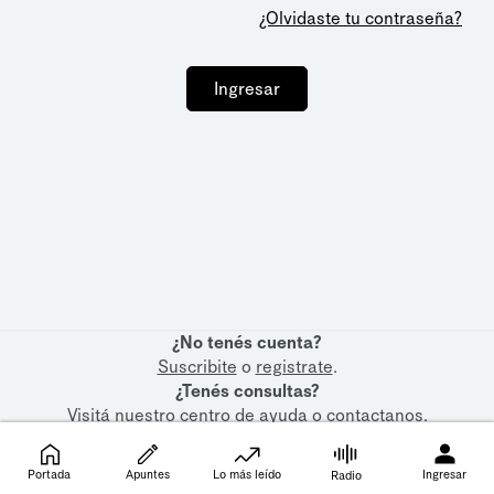
¿Olvidaste tu contraseña?
Ingresar
¿No tenés cuenta?
Suscribite
o
registrate
.
¿Tenés consultas?
Visitá nuestro
centro de ayuda
o
contactanos
.
Portada
Apuntes
Lo más leído
Ingresar
Radio