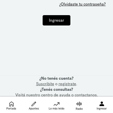
¿Olvidaste tu contraseña?
Ingresar
¿No tenés cuenta?
Suscribite
o
registrate
.
¿Tenés consultas?
Visitá nuestro
centro de ayuda
o
contactanos
.
Portada
Apuntes
Lo más leído
Ingresar
Radio