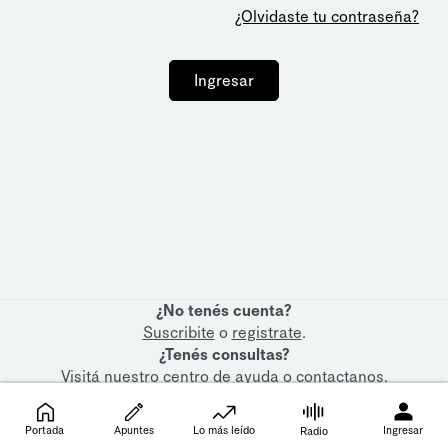
¿Olvidaste tu contraseña?
Ingresar
¿No tenés cuenta?
Suscribite
o
registrate
.
¿Tenés consultas?
Visitá nuestro
centro de ayuda
o
contactanos
.
Portada
Apuntes
Lo más leído
Ingresar
Radio