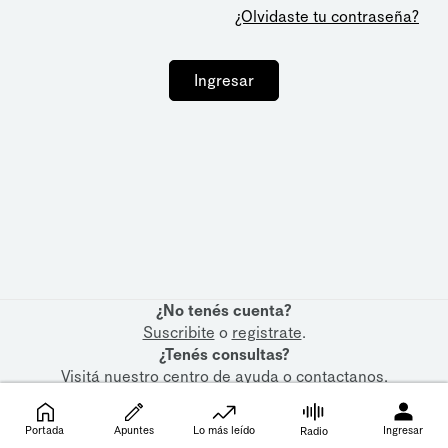
¿Olvidaste tu contraseña?
Ingresar
¿No tenés cuenta?
Suscribite
o
registrate
.
¿Tenés consultas?
Visitá nuestro
centro de ayuda
o
contactanos
.
Portada
Apuntes
Lo más leído
Ingresar
Radio