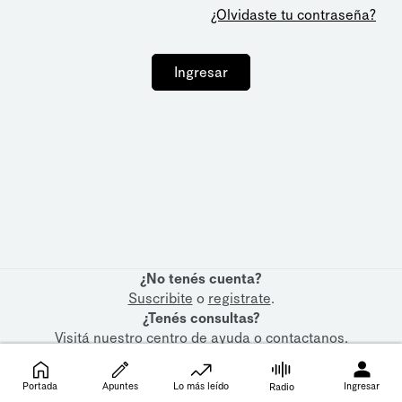
¿Olvidaste tu contraseña?
Ingresar
¿No tenés cuenta?
Suscribite
o
registrate
.
¿Tenés consultas?
Visitá nuestro
centro de ayuda
o
contactanos
.
Portada
Apuntes
Lo más leído
Ingresar
Radio