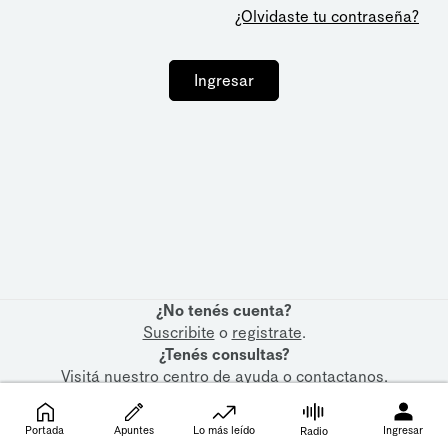
¿Olvidaste tu contraseña?
Ingresar
¿No tenés cuenta?
Suscribite
o
registrate
.
¿Tenés consultas?
Visitá nuestro
centro de ayuda
o
contactanos
.
Portada
Apuntes
Lo más leído
Ingresar
Radio