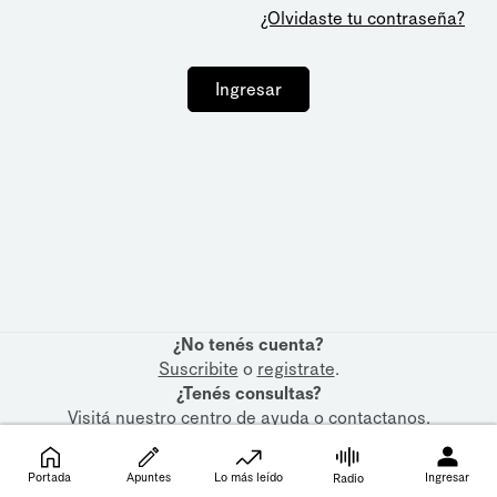
¿Olvidaste tu contraseña?
Ingresar
¿No tenés cuenta?
Suscribite
o
registrate
.
¿Tenés consultas?
Visitá nuestro
centro de ayuda
o
contactanos
.
Portada
Apuntes
Lo más leído
Ingresar
Radio