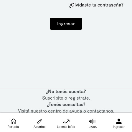
¿Olvidaste tu contraseña?
Ingresar
¿No tenés cuenta?
Suscribite
o
registrate
.
¿Tenés consultas?
Visitá nuestro
centro de ayuda
o
contactanos
.
Portada
Apuntes
Lo más leído
Ingresar
Radio