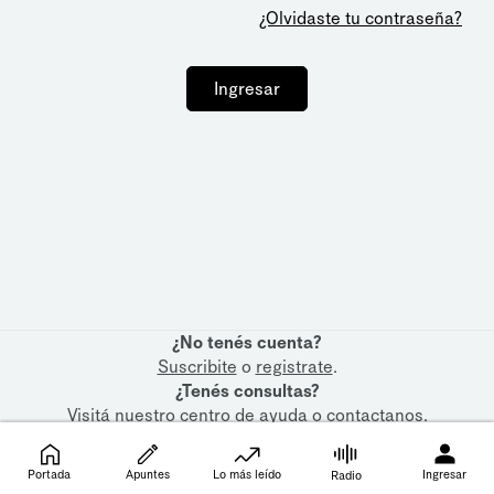
¿Olvidaste tu contraseña?
Ingresar
¿No tenés cuenta?
Suscribite
o
registrate
.
¿Tenés consultas?
Visitá nuestro
centro de ayuda
o
contactanos
.
Portada
Apuntes
Lo más leído
Ingresar
Radio