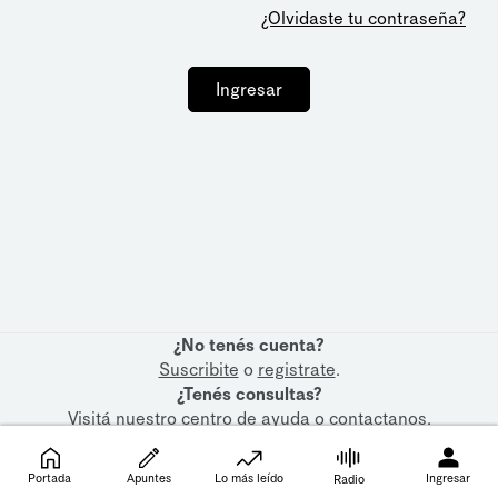
¿Olvidaste tu contraseña?
Ingresar
¿No tenés cuenta?
Suscribite
o
registrate
.
¿Tenés consultas?
Visitá nuestro
centro de ayuda
o
contactanos
.
Portada
Apuntes
Lo más leído
Ingresar
Radio