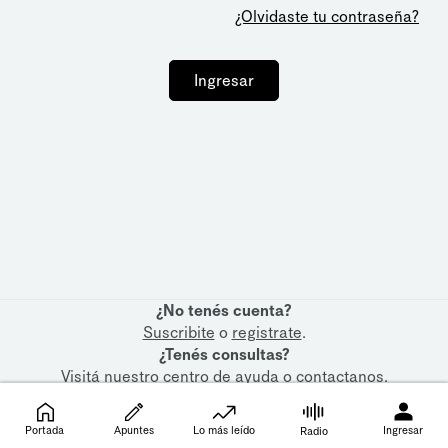
¿Olvidaste tu contraseña?
Ingresar
¿No tenés cuenta?
Suscribite
o
registrate
.
¿Tenés consultas?
Visitá nuestro
centro de ayuda
o
contactanos
.
Portada
Apuntes
Lo más leído
Ingresar
Radio