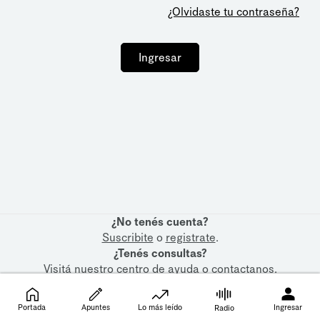
¿Olvidaste tu contraseña?
Ingresar
¿No tenés cuenta?
Suscribite
o
registrate
.
¿Tenés consultas?
Visitá nuestro
centro de ayuda
o
contactanos
.
Portada
Apuntes
Lo más leído
Ingresar
Radio