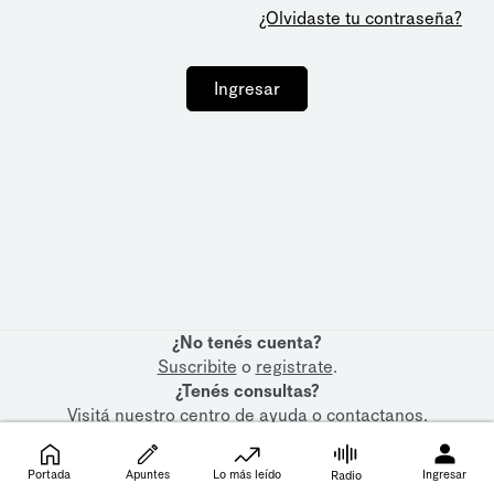
¿Olvidaste tu contraseña?
Ingresar
¿No tenés cuenta?
Suscribite
o
registrate
.
¿Tenés consultas?
Visitá nuestro
centro de ayuda
o
contactanos
.
Portada
Apuntes
Lo más leído
Ingresar
Radio