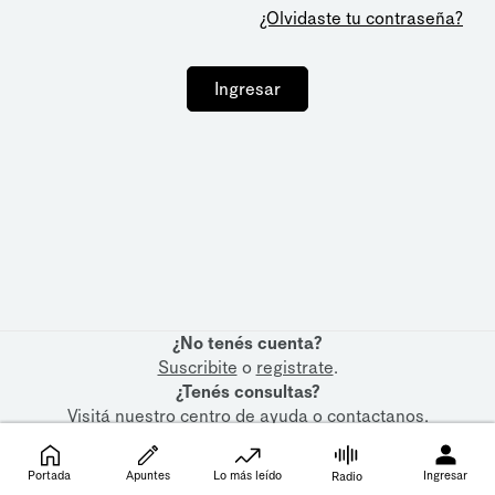
¿Olvidaste tu contraseña?
Ingresar
¿No tenés cuenta?
Suscribite
o
registrate
.
¿Tenés consultas?
Visitá nuestro
centro de ayuda
o
contactanos
.
Portada
Apuntes
Lo más leído
Ingresar
Radio