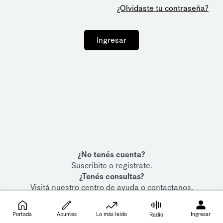
¿Olvidaste tu contraseña?
Ingresar
¿No tenés cuenta?
Suscribite
o
registrate
.
¿Tenés consultas?
Visitá nuestro
centro de ayuda
o
contactanos
.
Portada
Apuntes
Lo más leído
Ingresar
Radio