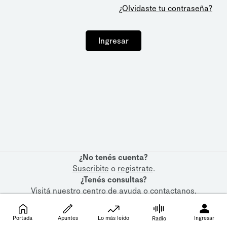
¿Olvidaste tu contraseña?
Ingresar
¿No tenés cuenta?
Suscribite
o
registrate
.
¿Tenés consultas?
Visitá nuestro
centro de ayuda
o
contactanos
.
Portada
Apuntes
Lo más leído
Ingresar
Radio