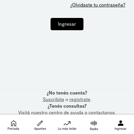
¿Olvidaste tu contraseña?
Ingresar
¿No tenés cuenta?
Suscribite
o
registrate
.
¿Tenés consultas?
Visitá nuestro
centro de ayuda
o
contactanos
.
Portada
Apuntes
Lo más leído
Ingresar
Radio