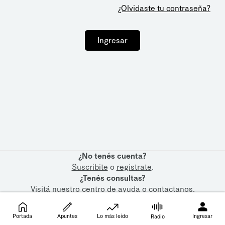
¿Olvidaste tu contraseña?
Ingresar
¿No tenés cuenta?
Suscribite
o
registrate
.
¿Tenés consultas?
Visitá nuestro
centro de ayuda
o
contactanos
.
Portada
Apuntes
Lo más leído
Ingresar
Radio