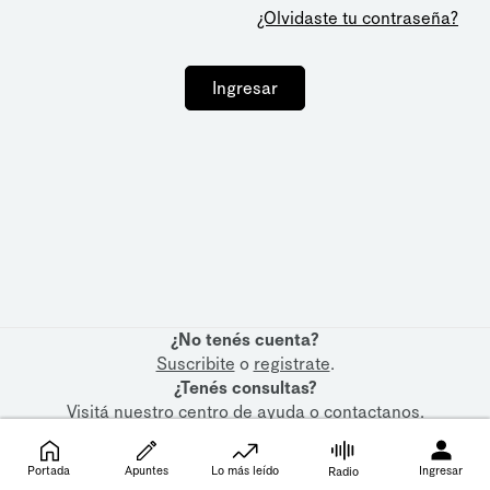
¿Olvidaste tu contraseña?
Ingresar
¿No tenés cuenta?
Suscribite
o
registrate
.
¿Tenés consultas?
Visitá nuestro
centro de ayuda
o
contactanos
.
Portada
Apuntes
Lo más leído
Ingresar
Radio