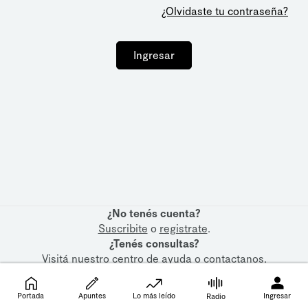
¿Olvidaste tu contraseña?
Ingresar
¿No tenés cuenta?
Suscribite
o
registrate
.
¿Tenés consultas?
Visitá nuestro
centro de ayuda
o
contactanos
.
Portada
Apuntes
Lo más leído
Ingresar
Radio