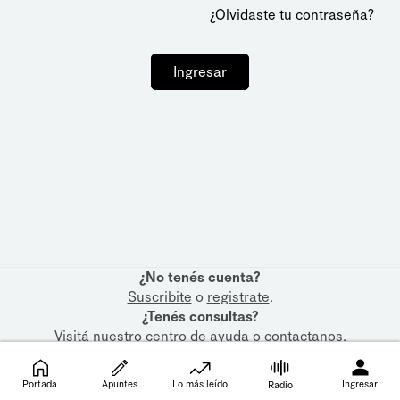
¿Olvidaste tu contraseña?
Ingresar
¿No tenés cuenta?
Suscribite
o
registrate
.
¿Tenés consultas?
Visitá nuestro
centro de ayuda
o
contactanos
.
Portada
Apuntes
Lo más leído
Ingresar
Radio