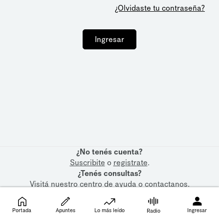
¿Olvidaste tu contraseña?
Ingresar
¿No tenés cuenta?
Suscribite
o
registrate
.
¿Tenés consultas?
Visitá nuestro
centro de ayuda
o
contactanos
.
Portada
Apuntes
Lo más leído
Ingresar
Radio