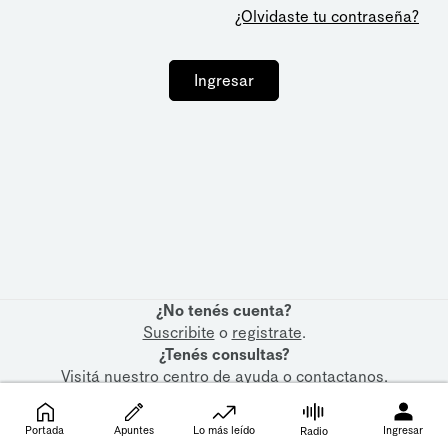
¿Olvidaste tu contraseña?
Ingresar
¿No tenés cuenta?
Suscribite
o
registrate
.
¿Tenés consultas?
Visitá nuestro
centro de ayuda
o
contactanos
.
Portada
Apuntes
Lo más leído
Ingresar
Radio