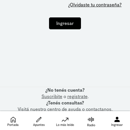
¿Olvidaste tu contraseña?
Ingresar
¿No tenés cuenta?
Suscribite
o
registrate
.
¿Tenés consultas?
Visitá nuestro
centro de ayuda
o
contactanos
.
Portada
Apuntes
Lo más leído
Ingresar
Radio