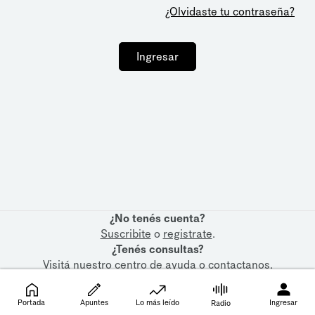
¿Olvidaste tu contraseña?
Ingresar
¿No tenés cuenta?
Suscribite
o
registrate
.
¿Tenés consultas?
Visitá nuestro
centro de ayuda
o
contactanos
.
Portada
Apuntes
Lo más leído
Ingresar
Radio